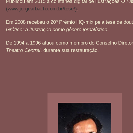
Publicou em 2015 a coletânea digital de ilustrações
O Fat
(www.jorgearbach.com.br/tese/)
.
Em 2008 recebeu o 20º Prêmio HQ-mix pela tese de dou
Gráfico: a ilustração como gênero jornalístico
.
De 1994 a 1996 atuou como membro do Conselho Direto
Theatro Central
, durante sua restauração.