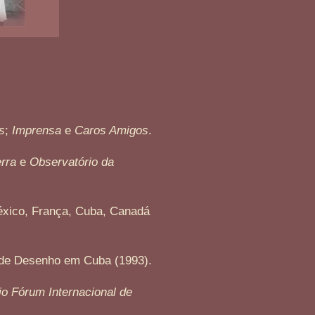
s
;
Imprensa
e
Caros Amigos
.
erra
e
Observatório da
México, França, Cuba, Canadá
l de Desenho em Cuba (1993).
o Fórum Internacional de